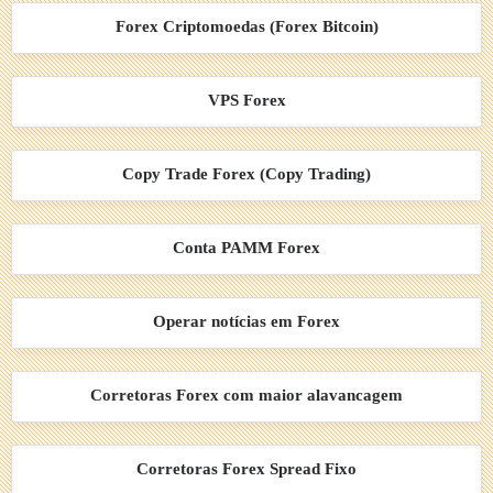
Forex Criptomoedas (Forex Bitcoin)
VPS Forex
Copy Trade Forex (Copy Trading)
Conta PAMM Forex
Operar notícias em Forex
Corretoras Forex com maior alavancagem
Corretoras Forex Spread Fixo