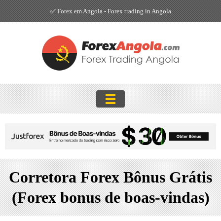
✅ Forex em Angola - Forex trading in Angola
Corretora Forex Bônus Grátis
(Forex bonus de boas-vindas)