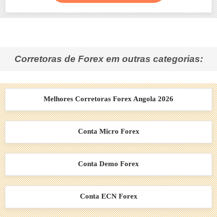
Corretoras de Forex em outras categorias:
Melhores Corretoras Forex Angola 2026
Conta Micro Forex
Conta Demo Forex
Conta ECN Forex